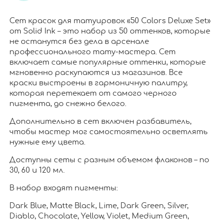
Сет красок для татуировок «50 Colors Deluxe Set»
от Solid Ink – это набор из 50 оттенков, которые
не останутся без дела в арсенале
профессионального тату-мастера. Сет
включает самые популярные оттенки, которые
мгновенно раскупаются из магазинов. Все
краски выстроены в гармоничную палитру,
которая перетекает от самого черного
пигмента, до снежно белого.
Дополнительно в сет включен разбавитель,
чтобы мастер мог самостоятельно осветлять
нужные ему цвета.
Доступны сеты с разным объемом флаконов – по
30, 60 и 120 мл.
В набор входят пигменты:
Dark Blue, Matte Black, Lime, Dark Green, Silver,
Diablo, Chocolate, Yellow, Violet, Medium Green,