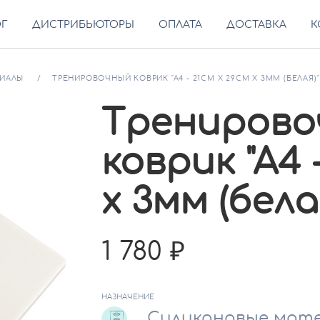
ОГ
ДИСТРИБЬЮТОРЫ
ОПЛАТА
ДОСТАВКА
К
РИАЛЫ
ТРЕНИРОВОЧНЫЙ КОВРИК "А4 - 21СМ Х 29СМ Х 3ММ (БЕЛАЯ)"
Тренирово
коврик "А4 
х 3мм (бела
1 780
НАЗНАЧЕНИЕ
Силиконовые мат