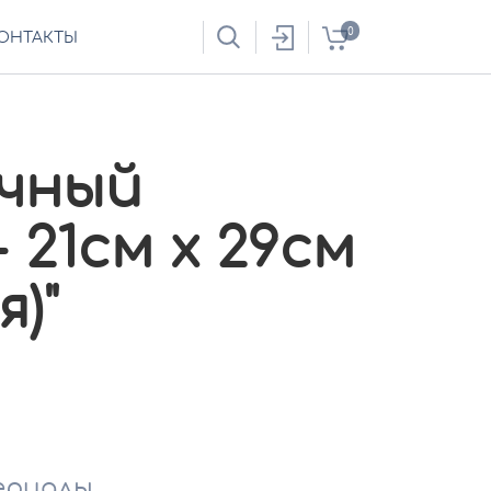
0
ОНТАКТЫ
чный
- 21см х 29см
я)"
ериалы