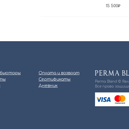
15 500
бьюторы
Оплата и возврат
ты
Сертификаты
Perma Blend © Яв
и
Дневник
Все права защище