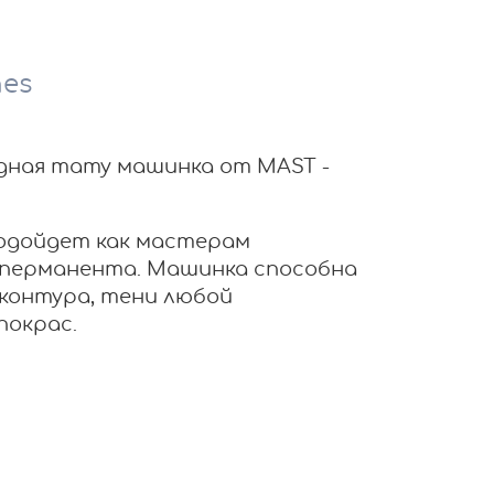
nes
дная тату машинка от MAST -
одойдет как мастерам
 перманента. Машинка способна
контура, тени любой
покрас.