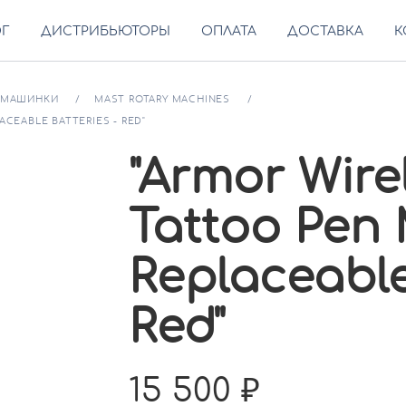
ОГ
ДИСТРИБЬЮТОРЫ
ОПЛАТА
ДОСТАВКА
К
МАШИНКИ
MAST ROTARY MACHINES
ACEABLE BATTERIES - RED"
"Armor Wire
Tattoo Pen
Replaceable
Red"
15 500