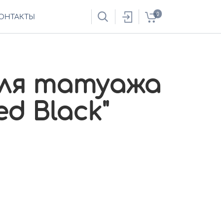
0
ОНТАКТЫ
ля татуажа
ed Black"