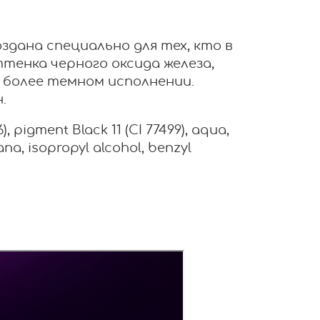
здана специально для тех, кто в
тенка черного оксида железа,
ь более темном исполнении.
.
, pigment Black 11 (CI 77499), aqua,
ana, isopropyl alcohol, benzyl