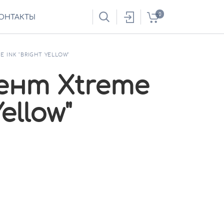
0
ОНТАКТЫ
 INK "BRIGHT YELLOW"
ент Xtreme
Yellow"