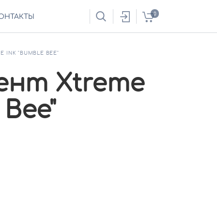
0
ОНТАКТЫ
 INK "BUMBLE BEE"
ент Xtreme
 Bee"