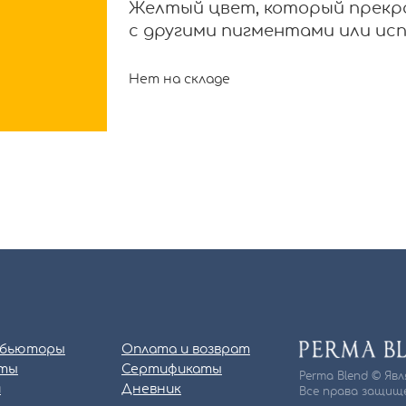
Желтый цвет, который прекр
с другими пигментами или исп
Нет на складе
бьюторы
Оплата и возврат
ты
Сертификаты
Perma Blend © Яв
и
Дневник
Все права защище