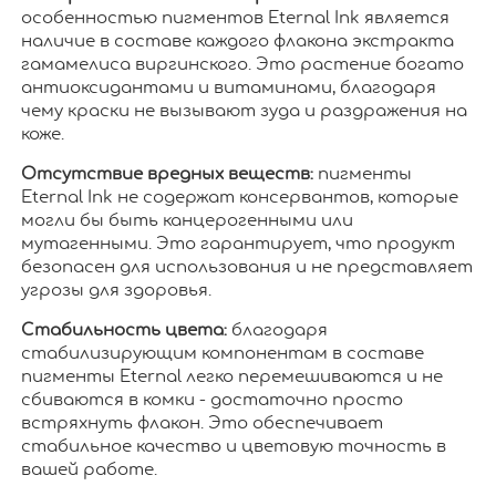
особенностью пигментов Eternal Ink является
наличие в составе каждого флакона экстракта
гамамелиса виргинского. Это растение богато
антиоксидантами и витаминами, благодаря
чему краски не вызывают зуда и раздражения на
коже.
Отсутствие вредных веществ:
пигменты
Eternal Ink не содержат консервантов, которые
могли бы быть канцерогенными или
мутагенными. Это гарантирует, что продукт
безопасен для использования и не представляет
угрозы для здоровья.
Стабильность цвета:
благодаря
стабилизирующим компонентам в составе
пигменты Eternal легко перемешиваются и не
сбиваются в комки - достаточно просто
встряхнуть флакон. Это обеспечивает
стабильное качество и цветовую точность в
вашей работе.