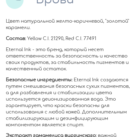
Цвет натуральной желто-коричневой, "золотой"
карамели.
Состав:
Yellow C.I. 21290, Red C.I. 77491
Eternal Ink - это бренд, который несет
ответственность за безопасность и качество
своих продуктов, за стабильность пигментов и
качественный остаток.
Безопасные ингредиенты:
Eternal Ink создаются
путем смешивания безопасных сухих пигментов,
а для разбавления и стабилизации цвета
используется деионизированная вода. Это
гарантирует, что краски безопасны для
использования с любой кожей. Дополнительным
стабилизирующим и дезинфицирующим
компонентом является спирт.
Экстракт гамамелиса виргинского:
важной