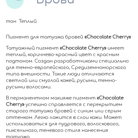
тон Теплый
Пигмент для татуажа бровей
«Chocolate Cherry»
Татуажный пигмент
«Chocolate Cherry»
имеет
теплый, коричнево-красный цвет с красным
подтоном. Создан разработчиками специально
для темно-европейского, Средиземноморского
типа внешности. Такие люди отличаются
светлой или смуглой кожей, русыми, темно-
русыми волосами.
В перманентном макияже пигмент
«Chocolate
Cherry»
успешно справляется с перекрытием
старого татуажа бровей с синим или серым
оттенком. Легко ложится в слои кожи. Может
использоваться для пудрового, волоскового,
пиксельного, теневого стиля нанесения
татуажа.