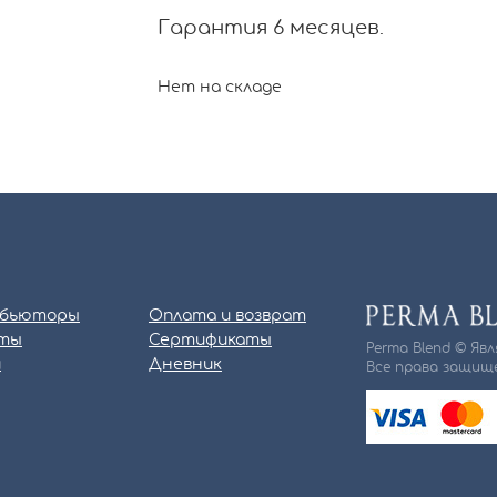
Гарантия 6 месяцев.
Нет на складе
бьюторы
Оплата и возврат
ты
Сертификаты
Perma Blend © Яв
и
Дневник
Все права защище