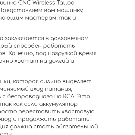
нка CNC Wireless Tattoo
 Представляем вам машинку,
инающим мастерам, так и
 заключается в долговечном
торый способен работать
в! Конечно, под нагрузкой время
очно хватит на долгий и
нки, которая сильно выделяет
аменяемый вход питания,
с беспроводного на RCA. Это
так как если аккумулятор
просто переставить хвостовую
овод и продолжить работать.
ция должна стать обязательной
ств.