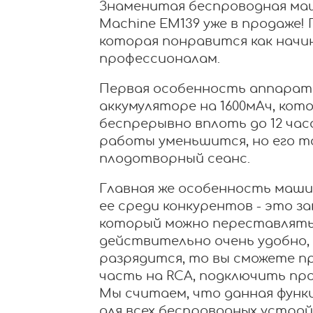
Знаменитая беспроводная маши
Machine EM139 уже в продаже!
которая понравится как нач
профессионалам.
Первая особенность аппарата
аккумуляторе на 1600мАч, ко
беспрерывно вплоть до 12 часо
работы уменьшится, но его т
плодотворный сеанс.
Главная же особенность маши
ее среди конкурентов - это з
который можно переставлять 
действительно очень удобно, 
разрядится, то вы сможете 
часть на RCA, подключить пр
Мы считаем, что данная функ
для всех беспроводных устрой