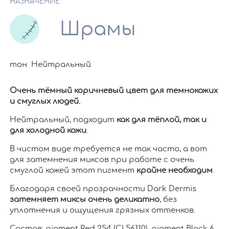
НАЗНАЧЕНИЕ
Шрамы
тон Нейтральный
Очень тёмный коричневый цвет для темнокожих
и смуглых людей.
Нейтральный, подходит
как для тёплой, так и
для холодной кожи
.
В чистом виде требуется не так часто, а вот
для затемнения миксов при работе с очень
смуглой кожей этот пигмент
крайне необходим
.
Благодаря своей прозрачности Dark Dermis
затемняет миксы очень деликатно
, без
уплотнения и ощущения грязных оттенков.
Состав: pigment Red 254 (CI 56110), pigment Black 6