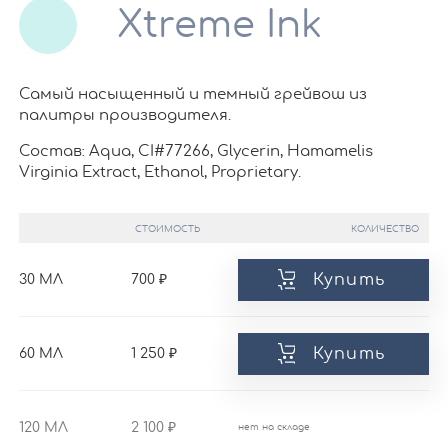
Xtreme Ink
Самый насыщенный и темный грейвош из
палитры производителя.
Состав: Aqua, CI#77266, Glycerin, Hamamelis
Virginia Extract, Ethanol, Proprietary.
СТОИМОСТЬ
КОЛИЧЕСТВО
Купить
30 МЛ
700
Купить
60 МЛ
1 250
120 МЛ
2 100
нет на складе