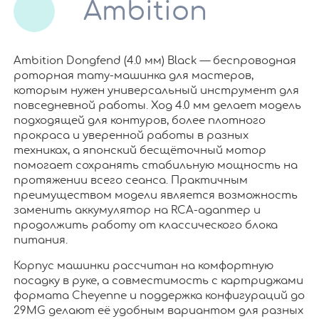
Ambition
Ambition Dongfend (4.0 мм) Black — беспроводная
роторная тату-машинка для мастеров,
которым нужен универсальный инструмент для
повседневной работы. Ход 4.0 мм делает модель
подходящей для контуров, более плотного
прокраса и уверенной работы в разных
техниках, а японский бесщёточный мотор
помогает сохранять стабильную мощность на
протяжении всего сеанса. Практичным
преимуществом модели является возможность
заменить аккумулятор на RCA-адаптер и
продолжить работу от классического блока
питания.
Корпус машинки рассчитан на комфортную
посадку в руке, а совместимость с картриджами
формата Cheyenne и поддержка конфигураций до
29MG делают её удобным вариантом для разных