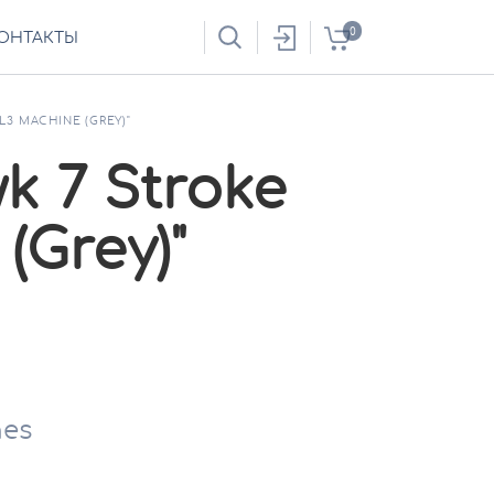
0
ОНТАКТЫ
3 MACHINE (GREY)"
k 7 Stroke
(Grey)"
nes