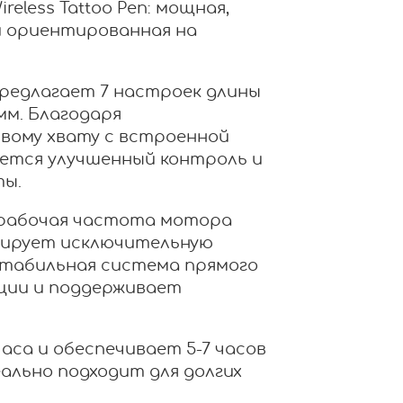
reless Tattoo Pen: мощная,
и ориентированная на
предлагает 7 настроек длины
 мм. Благодаря
вому хвату с встроенной
ется улучшенный контроль и
ты.
 рабочая частота мотора
нтирует исключительную
Стабильная система прямого
ции и поддерживает
аса и обеспечивает 5-7 часов
ально подходит для долгих