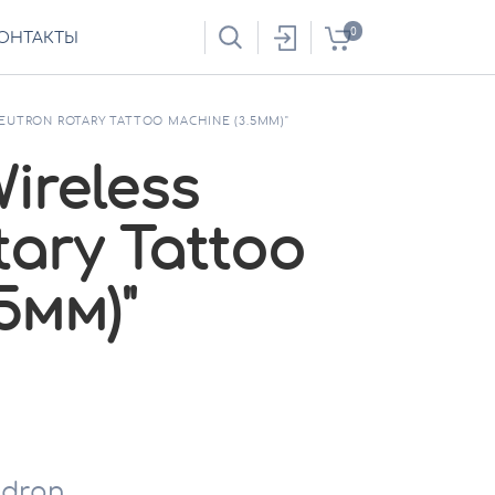
0
ОНТАКТЫ
NEUTRON ROTARY TATTOO MACHINE (3.5ММ)"
Wireless
ary Tattoo
5мм)"
adron