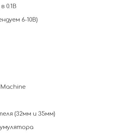
в 0.1В
ндуем 6-10В)
 Machine
еля (32мм и 35мм)
кумулятора