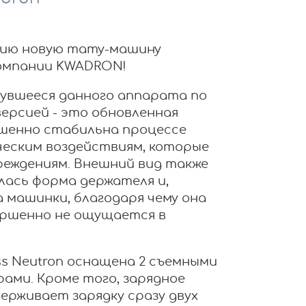
нию новую тату-машину
 компании KWADRON!
нувшееся данного аппарата по
ерсией - это обновленная
ршенно стабильна процессе
ческим воздействиям, которые
реждениям. Внешний вид также
лась форма держателя и,
а машинки, благодаря чему она
вершенно не ощущается в
ss Neutron оснащена 2 съемными
ами. Кроме того, зарядное
ерживает зарядку сразу двух