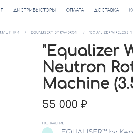
ОГ
ДИСТРИБЬЮТОРЫ
ОПЛАТА
ДОСТАВКА
К
МАШИНКИ
EQUALISER™ BY KWADRON
"EQUALIZER WIRELESS 
"Equalizer 
Neutron Rot
Machine (3.
55 000
НАЗНАЧЕНИЕ
EQUALISER™ by Kw