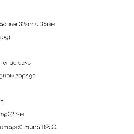
пасные 32мм и 35мм
вод)
нение иглы
одном заряде
rt
етр32 мм
тарей типа 18500.