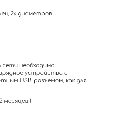
лец 2х диаметров
т сети необходимо
арядное устройство с
ртным USB-разъемом, как для
 месяцев!!!