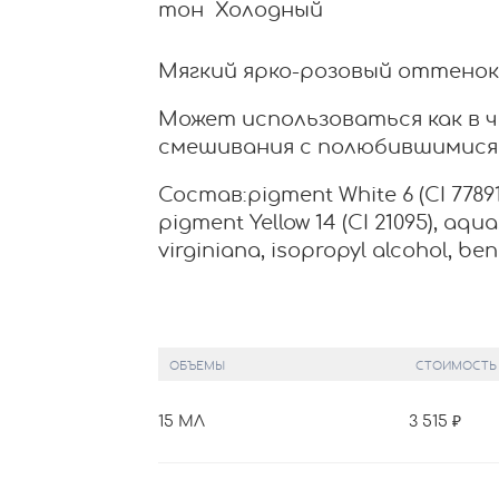
тон Холодный
Мягкий ярко-розовый оттенок
Может использоваться как в ч
смешивания с полюбившимися 
Состав:pigment White 6 (CI 77891)
pigment Yellow 14 (CI 21095), aqua
virginiana, isopropyl alcohol, ben
ОБЪЕМЫ
СТОИМОСТЬ
15 МЛ
3 515