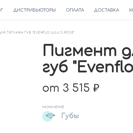
ОГ
ДИСТРИБЬЮТОРЫ
ОПЛАТА
ДОСТАВКА
К
ЛЯ ТАТУАЖА ГУБ "EVENFLO LULU'S ROSE"
Пигмент д
губ "Evenflo
от 3 515
НАЗНАЧЕНИЕ
Губы