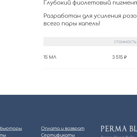
Глубокий фиолетовый пигмент
Разработан для усиления роз
всего пары капель!
СТОИМОСТЬ
15 МЛ
3 515
бьюторы
Оплата и возврат
ты
Сертификаты