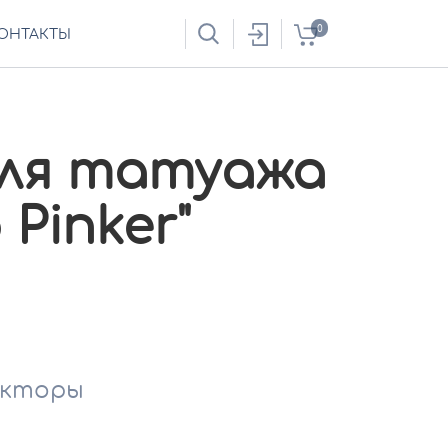
0
ОНТАКТЫ
ля татуажа
 Pinker"
екторы