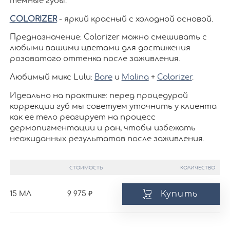
темные губы.
COLORIZER
- яркий красный с холодной основой.
Предназначение: Colorizer можно смешивать с
любыми вашими цветами для достижения
розоватого оттенка после заживления.
Любимый микс Lulu:
Bare
и
Malina
+
Colorizer
.
Идеально на практике: перед процедурой
коррекции губ мы советуем уточнить у клиента
как ее тело реагирует на процесс
дермопигментации и ран, чтобы избежать
неожиданных результатов после заживления.
СТОИМОСТЬ
КОЛИЧЕСТВО
Купить
15 МЛ
9 975