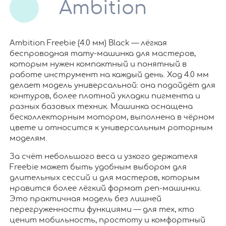
Ambition
Ambition Freebie (4.0 мм) Black — лёгкая
беспроводная тату-машинка для мастеров,
которым нужен компактный и понятный в
работе инструмент на каждый день. Ход 4.0 мм
делает модель универсальной: она подойдёт для
контуров, более плотной укладки пигмента и
разных базовых техник. Машинка оснащена
бесколлекторным мотором, выполнена в чёрном
цвете и относится к универсальным роторным
моделям.
За счёт небольшого веса и узкого держателя
Freebie может быть удобным выбором для
длительных сессий и для мастеров, которым
нравится более лёгкий формат pen-машинки.
Это практичная модель без лишней
перегруженности функциями — для тех, кто
ценит мобильность, простоту и комфортный