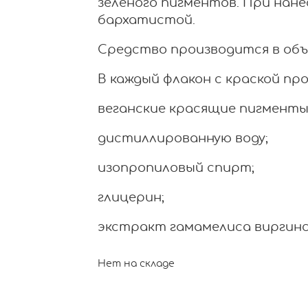
зеленого пигментов. При нан
бархатистой.
Средство производится в объеме
В каждый флакон с краской пр
веганские красящие пигменты
дистиллированную воду;
изопропиловый спирт;
глицерин;
экстракт гамамелиса виргинс
Нет на складе