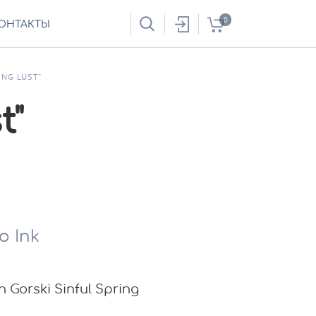
0
ОНТАКТЫ
ING LUST"
t"
o Ink
Gorski Sinful Spring