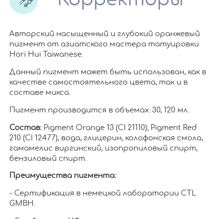
Авторский насыщенный и глубокий оранжевый
пигмент от азиатского мастера татуировки
Hori Hui Taiwanese.
Данный пигмент может быть использован, как в
качестве самостоятельного цвета, так и в
составе микса.
Пигмент производится в объемах: 30, 120 мл.
Состав:
Pigment Orange 13 (CI 21110); Pigment Red
210 (CI 12477), вода, глицерин, колофонская смола,
гамамелис виргинский, изопропиловый спирт,
бензиловый спирт.
Преимущества пигмента:
- Сертификация в немецкой лаборатории CTL
GMBH.