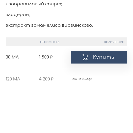
изопропиловый спирт;
глицерин;
экстракт гамамелиса виргинского.
СТОИМОСТЬ
КОЛИЧЕСТВО
Купить
30 МЛ
1 500
120 МЛ
4 200
нет на складе