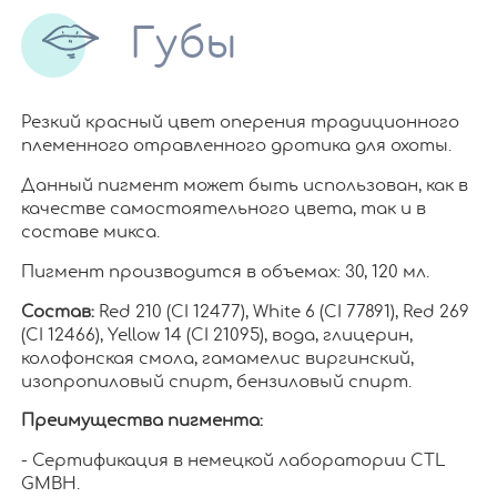
Губы
Резкий красный цвет оперения традиционного
племенного отравленного дротика для охоты.
Данный пигмент может быть использован, как в
качестве самостоятельного цвета, так и в
составе микса.
Пигмент производится в объемах: 30, 120 мл.
Состав:
Red 210 (CI 12477), White 6 (CI 77891), Red 269
(CI 12466), Yellow 14 (CI 21095), вода, глицерин,
колофонская смола, гамамелис виргинский,
изопропиловый спирт, бензиловый спирт.
Преимущества пигмента:
- Сертификация в немецкой лаборатории CTL
GMBH.