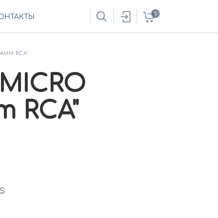
0
ОНТАКТЫ
.4MM RCA"
 MICRO
m RCA"
s