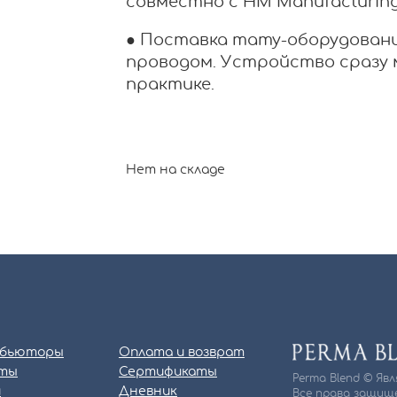
совместно с HM Manufacturing
● Поставка тату-оборудовани
проводом. Устройство сразу 
практике.
Нет на складе
бьюторы
Оплата и возврат
ты
Сертификаты
Perma Blend © Яв
и
Дневник
Все права защище