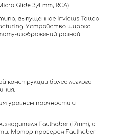
icro Glide 3,4 mm, RCA)
па, выпущенное Invictus Tattoo
acturing. Устройство широко
тату-изображений разной
ой конструкции более легкого
иния.
им уровнем прочности и
изводителя Faulhaber (17mm), с
ти. Мотор проверен Faulhaber