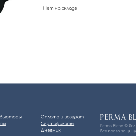
Нет на складе
бьюторы
Оплата и возврат
ты
Сертификаты
Perma Blend © Яв
и
Дневник
Все права защище