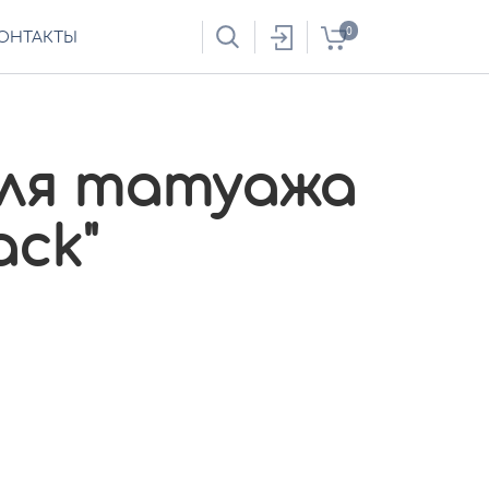
0
ОНТАКТЫ
ля татуажа
ack"