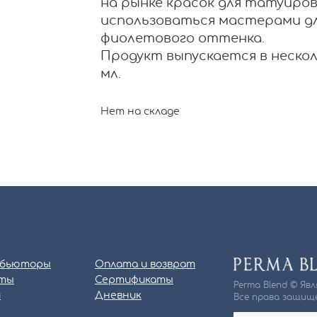
на рынке красок для татуиро
использоваться мастерами дл
фиолетового оттенка.
Продукт выпускается в нескольк
мл.
Нет на складе
бьюторы
Оплата и возврат
ты
Сертификаты
Perma Blend © Яв
и
Дневник
Все права защище