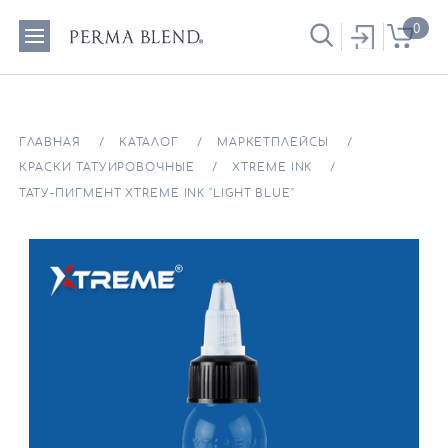
0
ГЛАВНАЯ
КАТАЛОГ
МАРКЕТПЛЕЙСЫ
КРАСКИ ТАТУИРОВОЧНЫЕ
XTREME INK
ТАТУ-ПИГМЕНТ XTREME INK "LIGHT BLUE"