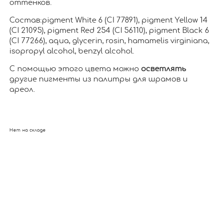
оттенков.
Состав:pigment White 6 (CI 77891), pigment Yellow 14
(CI 21095), pigment Red 254 (CI 56110), pigment Black 6
(CI 77266), aqua, glycerin, rosin, hamamelis virginiana,
isopropyl alcohol, benzyl alcohol.
С помощью этого цвета можно
осветлять
другие пигменты из палитры для шрамов и
ареол.
Нет на складе