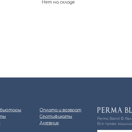
Нет на складе
бьюторы
Оплата и возврат
ты
Сертификаты
Perma Blend © Яв
и
Дневник
Все права защище