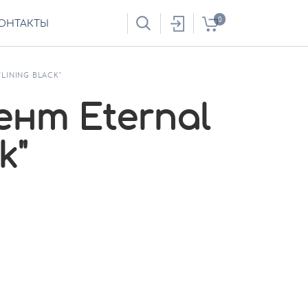
0
ОНТАКТЫ
LINING BLACK"
нт Eternal
k"