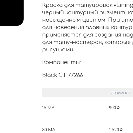
Краска для татуировок «Lining 
черный контурный пигмент, 
насыщенным цветом. При это
для наведения плавных контур
применяется для создания на
для тату-мастеров, которые
рисунками.
Компоненты:
Black C.I. 77266
СТОИМОСТЬ
15 МЛ
900
30 МЛ
1 520