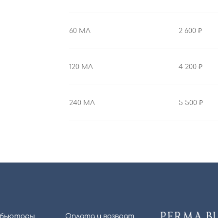
60 МЛ
2 600
120 МЛ
4 200
240 МЛ
5 500
бьюторы
Оплата и возврат