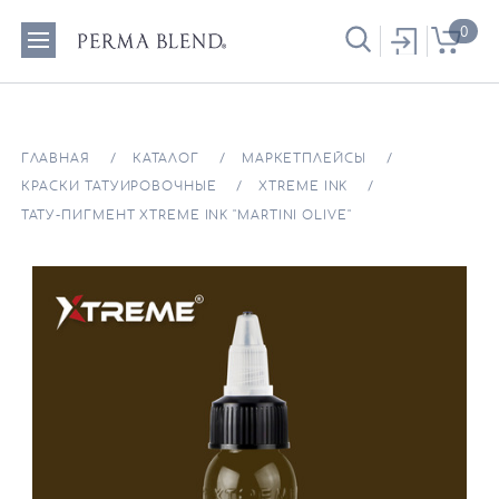
0
ГЛАВНАЯ
КАТАЛОГ
МАРКЕТПЛЕЙСЫ
КРАСКИ ТАТУИРОВОЧНЫЕ
XTREME INK
ТАТУ-ПИГМЕНТ XTREME INK "MARTINI OLIVE"