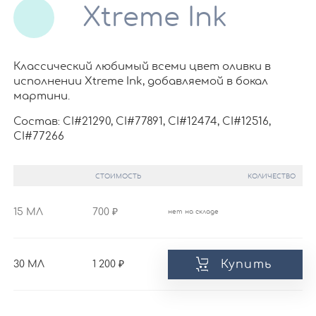
Xtreme Ink
Классический любимый всеми цвет оливки в
исполнении Xtreme Ink, добавляемой в бокал
мартини.
Состав: CI#21290, CI#77891, CI#12474, CI#12516,
CI#77266
СТОИМОСТЬ
КОЛИЧЕСТВО
15 МЛ
700
нет на складе
Купить
30 МЛ
1 200