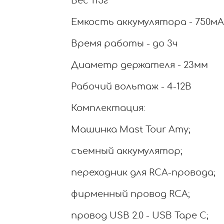
Вес 115г
Емкость аккумулятора - 750м
Время работы - до 3ч
Диаметр держателя - 23мм
Рабочий вольтаж - 4-12В
Комплектация:
Машинка Mast Tour Amy;
съемный аккумулятор;
переходник для RCA-провода;
фирменный провод RCA;
провод USB 2.0 - USB Tape C;