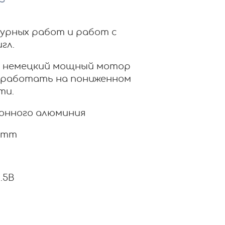
урных работ и работ с
гл.
н немецкий мощный мотор
т работать на пониженном
ти.
ионного алюминия
17mm
.5В