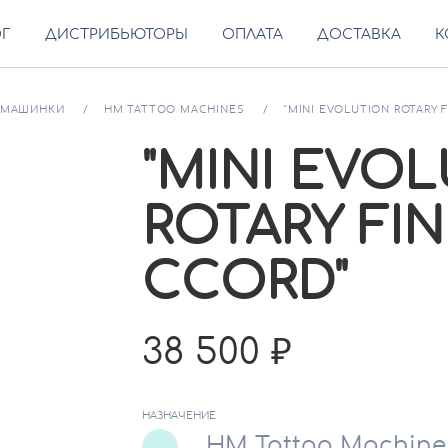
ОГ
ДИСТРИБЬЮТОРЫ
ОПЛАТА
ДОСТАВКА
К
МАШИНКИ
HM TATTOO MACHINES
"MINI EVOLUTION ROTARY F
"MINI EVO
ROTARY FIN
CCORD"
38 500
НАЗНАЧЕНИЕ
HM Tattoo Machine