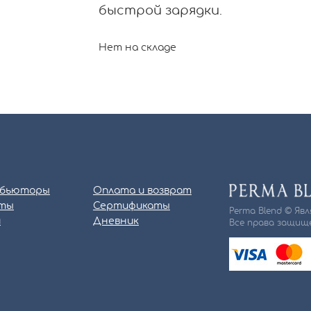
быстрой зарядки.
Нет на складе
бьюторы
Оплата и возврат
ты
Сертификаты
Perma Blend © Яв
и
Дневник
Все права защище