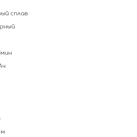
вый сплав
орный
/мин
Ач
м
см