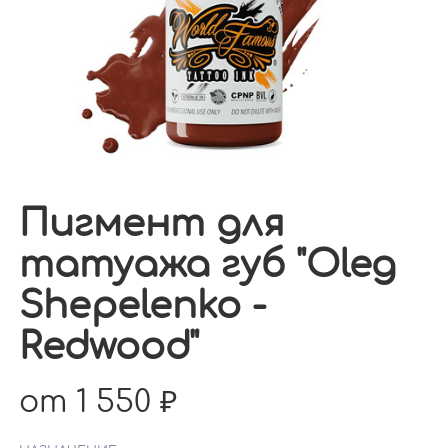
Пигмент для
татуажа губ "Oleg
Shepelenko -
Redwood"
от 1 550