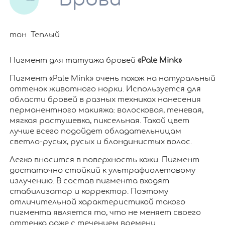
тон Теплый
Пигмент для татуажа бровей
«Pale Mink»
Пигмент «Pale Mink» очень похож на натуральный
оттенок животного норки. Используется для
области бровей в разных техниках нанесения
перманентного макияжа: волосковая, теневая,
мягкая растушевка, пиксельная. Такой цвет
лучше всего подойдет обладательницам
светло-русых, русых и блондинистых волос.
Легко вносится в поверхность кожи. Пигмент
достаточно стойкий к ультрафиолетовому
излучению. В состав пигмента входят
стабилизатор и корректор. Поэтому
отличительной характеристикой такого
пигмента является то, что не меняет своего
оттенка даже с течением времени.