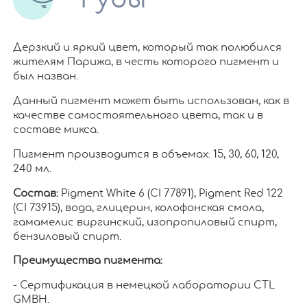
Дерзкий и яркий цвет, который так полюбился
жителям Парижа, в честь которого пигмент и
был назван.
Данный пигмент может быть использован, как в
качестве самостоятельного цвета, так и в
составе микса.
Пигмент производится в объемах: 15, 30, 60, 120,
240 мл.
Состав:
Pigment White 6 (CI 77891), Pigment Red 122
(CI 73915), вода, глицерин, колофонская смола,
гамамелис виргинский, изопропиловый спирт,
бензиловый спирт.
Преимущества пигмента:
- Сертификация в немецкой лаборатории CTL
GMBH.