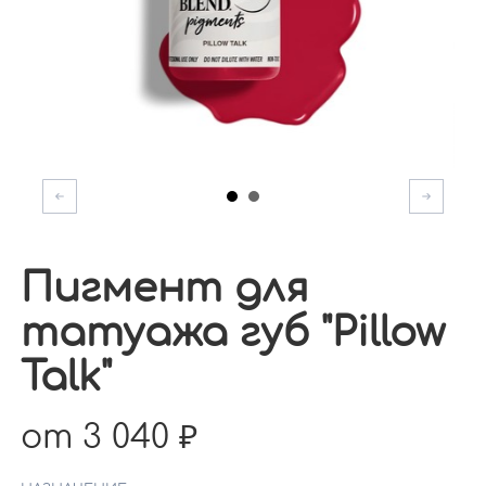
Пигмент для
татуажа губ "Pillow
Talk"
от 3 040