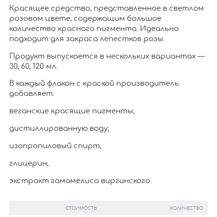
Красящее средство, представленное в светлом
розовом цвете, содержащим большое
количество красного пигмента. Идеально
подходит для закраса лепестков розы.
Продукт выпускается в нескольких вариантах —
30, 60, 120 мл.
В каждый флакон с краской производитель
добавляет:
веганские красящие пигменты;
дистиллированную воду;
изопропиловый спирт;
глицерин;
экстракт гамамелиса виргинского.
СТОИМОСТЬ
КОЛИЧЕСТВО