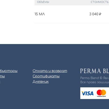
ОБЪЕМЫ
СТОИМОСТЬ
15 МЛ
3 040
бьюторы
Оплата и возврат
ты
Сертификаты
Perma Blend © Яв
и
Дневник
Все права защище