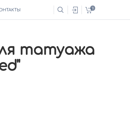
0
ОНТАКТЫ
ля татуажа
ed"