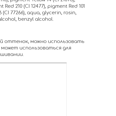
0), pigment Yellow 14 (CI 21095),
t Red 210 (CI 12477), pigment Red 101
(CI 77266), aqua, glycerin, rosin,
lcohol, benzyl alcohol.
й оттенок, можно использовать
е может использоваться для
ешивании.