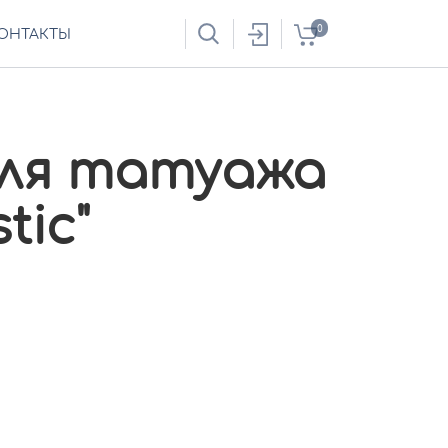
0
ОНТАКТЫ
ля татуажа
tic"