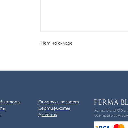
Нет на складе
бьюторы
Оплата и возврат
ты
Сертификаты
Perma Blend © Яв
и
Дневник
Все права защище