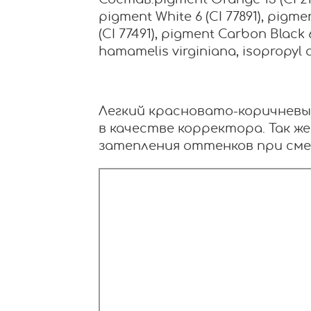
Состав:pigment Orange 13 (CI 2111
pigment White 6 (CI 77891), pigmen
(CI 77491), pigment Carbon Black 6 
hamamelis virginiana, isopropyl a
Легкий красновато-коричневы
в качестве корректора. Так ж
затепления оттенков при см