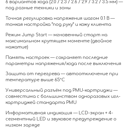
6 вариантов хода (2.0 / 2.3 / 2.6 / 2.9 / 3.2 / 3.5 мм) —
под разные техники и зоны
Точная регулировка напряжения шагом 0.1 В —
тонкая настройка “под руку” и кожу клиента
Режим Jump Start — мгновенный старт на
максимальном крутящем моменте (двойное
нажатие)
Память настроек — сохраняет последние
параметры напряжения/хода после выключения
Защита от перегрева — автоотключение при
температуре выше 65°C
Универсальный разъём под PMU-картриджи —
совместима с большинством одноразовых игл-
картриджей стандарта PMU
Информативная индикация — LCD-экран + 4-
сегментный LED и звуковое предупреждение о
низком заряде