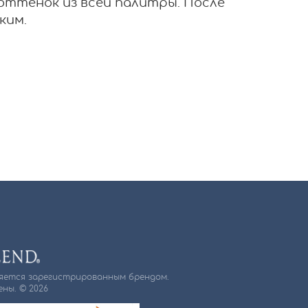
ттенок из всей палитры. После
ким.
ляется зарегистрированным брендом.
ны. © 2026