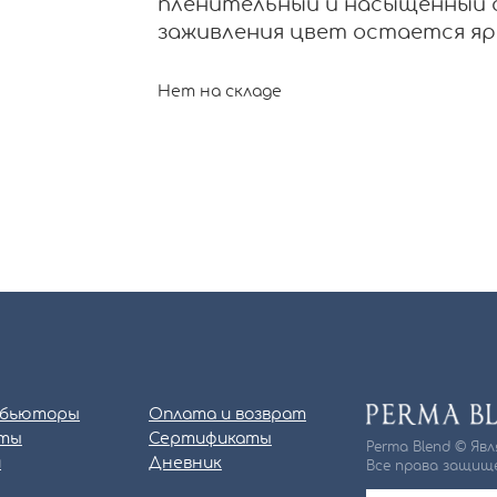
пленительный и насыщенный о
заживления цвет остается яр
Нет на складе
бьюторы
Оплата и возврат
ты
Сертификаты
Perma Blend © Яв
и
Дневник
Все права защище