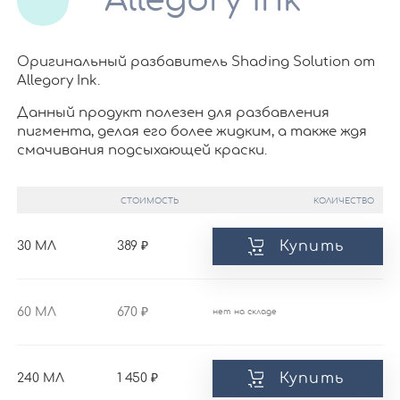
Allegory Ink
Оригинальный разбавитель Shading Solution от
Allegory Ink.
Данный продукт полезен для разбавления
пигмента, делая его более жидким, а также ждя
смачивания подсыхающей краски.
СТОИМОСТЬ
КОЛИЧЕСТВО
Купить
30 МЛ
389
60 МЛ
670
нет на складе
Купить
240 МЛ
1 450