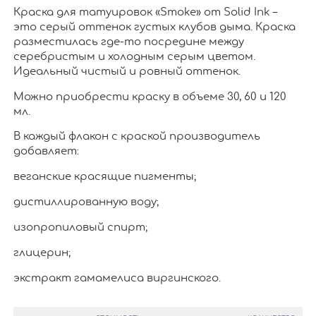
Краска для татуировок «Smoke» от Solid Ink –
это серый оттенок густых клубов дыма. Краска
разместилась где-то посредине между
серебристым и холодным серым цветом.
Идеальный чистый и ровный оттенок.
Можно приобрести краску в объеме 30, 60 и 120
мл.
В каждый флакон с краской производитель
добавляет:
веганские красящие пигменты;
дистиллированную воду;
изопропиловый спирт;
глицерин;
экстракт гамамелиса виргинского.