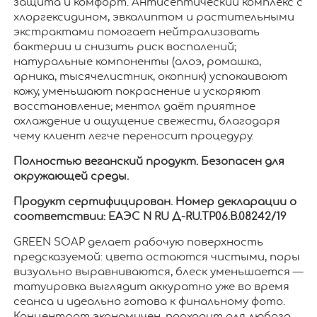
защита и комфорт. Антисептический комплекс с
хлоргексидином, эвкалиптом и растительными
экстрактами помогает нейтрализовать
бактерии и снизить риск воспалений;
натуральные компоненты (алоэ, ромашка,
арника, тысячелистник, окопник) успокаивают
кожу, уменьшают покраснение и ускоряют
восстановление; ментол даёт приятное
охлаждение и ощущение свежести, благодаря
чему клиент легче переносит процедуру.
Полностью веганский продукт. Безопасен для
окружающей среды.
Продукт сертифицирован. Номер декларации о
соответствии: ЕАЭС N RU Д-RU.ТР06.B.08242/19
GREEN SOAP делает рабочую поверхность
предсказуемой: цвета остаются чистыми, поры
визуально выравниваются, блеск уменьшается —
татуировка выглядит аккуратно уже во время
сеанса и идеально готова к финальному фото.
Концентрат экономичен, подходит для любого