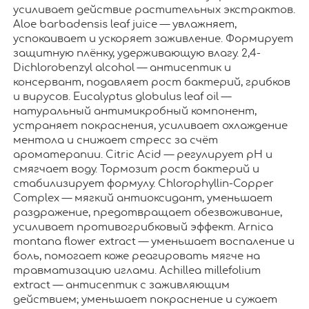
усиливает действие растительных экстрактов.
Aloe barbadensis leaf juice — увлажняет,
успокаивает и ускоряет заживление. Формирует
защитную плёнку, удерживающую влагу. 2,4-
Dichlorobenzyl alcohol — антисептик и
консервант, подавляет рост бактерий, грибков
и вирусов. Eucalyptus globulus leaf oil —
натуральный антимикробный компонент,
устраняет покраснения, усиливает охлаждение
ментола и снижает стресс за счёт
ароматерапии. Citric Acid — регулирует pH и
смягчает воду. Тормозит рост бактерий и
стабилизирует формулу. Chlorophyllin-Copper
Complex — мягкий антиоксидант, уменьшает
раздражение, предотвращает обезвоживание,
усиливает противогрибковый эффект. Arnica
montana flower extract — уменьшает воспаление и
боль, помогает коже реагировать мягче на
травматизацию иглами. Achillea millefolium
extract — антисептик с заживляющим
действием; уменьшает покраснение и сужает