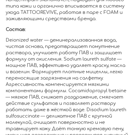
типа кожи и органично вписывается в систему
ухода TATTOOREVIVE, работая в паре с FOAM и
заживляющими средствами бренда.
Состав:
Deionized water — деминерализованная вода,
чистая основа, предотвращает помутнение
раствора, улучшает работу ПАВ и защищает
формулу от окисления. Sodium laureth sulfate —
мощное ПАВ, эффективно удаляет краску, масла
и вазелин. Формирует плотные мицеллы, легко
переносящие загрязнения на салфетку.
Агрессивность компенсируется мягкими
компонентами формулы. Cocamidopropyl betaine
— мягкое ПАВ, снижает раздражение, смягчает
действие сульфатов и позволяет раствору
работать даже в жёсткой воде. Disodium laureth
sulfosuccinate — деликатное ПАВ с крупной
молекулой, очищает поверхностно и не
травмирует кожу. Даёт тонкую кремовую пену,