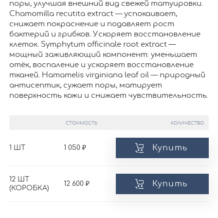
поры, улучшая внешний вид свежей татуировки.
Chamomilla recutita extract — успокаивает,
снижает покраснение и подавляет рост
бактерий и грибков. Ускоряет восстановление
клеток. Symphytum officinale root extract —
мощный заживляющий компонент: уменьшает
отёк, воспаление и ускоряет восстановление
тканей. Hamamelis virginiana leaf oil — природный
антисептик, сужает поры, матирует
поверхность кожи и снижает чувствительность.
СТОИМОСТЬ
КОЛИЧЕСТВО
Купить
1 ШТ
1 050
12 ШТ
Купить
12 600
(КОРОБКА)