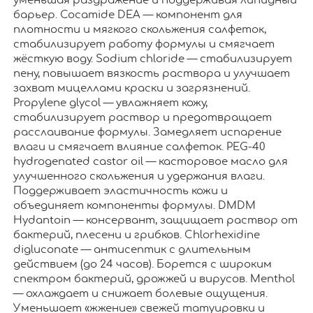
уменьшая раздражение и поддерживая липидный
барьер. Cocamide DEA — компонент для
плотности и мягкого скольжения салфеток,
стабилизирует работу формулы и смягчает
жёсткую воду. Sodium chloride — стабилизирует
пену, повышает вязкость раствора и улучшает
захват мицеллами краски и загрязнений.
Propylene glycol — увлажняет кожу,
стабилизирует раствор и предотвращает
расслаивание формулы. Замедляет испарение
влаги и смягчает влияние салфеток. PEG-40
hydrogenated castor oil — касторовое масло для
улучшенного скольжения и удержания влаги.
Поддерживает эластичность кожи и
объединяет компоненты формулы. DMDM
Hydantoin — консервант, защищает раствор от
бактерий, плесени и грибков. Chlorhexidine
digluconate — антисептик с длительным
действием (до 24 часов). Борется с широким
спектром бактерий, дрожжей и вирусов. Menthol
— охлаждает и снижает болевые ощущения.
Уменьшает «жжение» свежей татуировки и