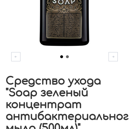
Средство ухода
"Soap зеленый
концентрат
антибактериальног
мыла (500мл)"