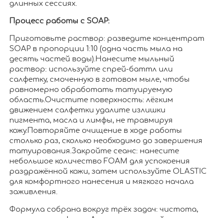
длинных сессиях.
Процесс работы с SOAP:
Приготовьте раствор: разведите концентрат
SOAP в пропорции 1:10 (одна часть мыла на
десять частей воды).Нанесите мыльный
раствор: используйте спрей-баттл или
салфетку, смоченную в готовом мыле, чтобы
равномерно обработать татуируемую
область.Очистите поверхность: лёгким
движением салфетки удалите излишки
пигмента, масла и лимфы, не травмируя
кожу.Повторяйте очищение в ходе работы
столько раз, сколько необходимо до завершения
татуирования.Закройте сеанс: нанесите
небольшое количество FOAM для успокоения
раздражённой кожи, затем используйте OLASTIC
для комфортного нанесения и мягкого начала
заживления.
Формула собрана вокруг трёх задач: чистота,