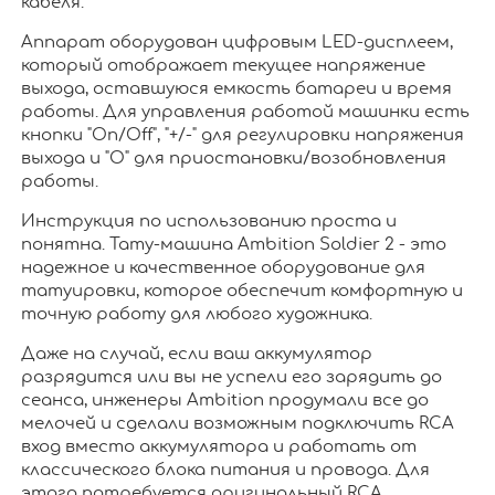
кабеля.
Аппарат оборудован цифровым LED-дисплеем,
который отображает текущее напряжение
выхода, оставшуюся емкость батареи и время
работы. Для управления работой машинки есть
кнопки "On/Off", "+/-" для регулировки напряжения
выхода и "O" для приостановки/возобновления
работы.
Инструкция по использованию проста и
понятна. Тату-машина Ambition Soldier 2 - это
надежное и качественное оборудование для
татуировки, которое обеспечит комфортную и
точную работу для любого художника.
Даже на случай, если ваш аккумулятор
разрядится или вы не успели его зарядить до
сеанса, инженеры Ambition продумали все до
мелочей и сделали возможным подключить RCA
вход вместо аккумулятора и работать от
классического блока питания и провода. Для
этого потребуется оригинальный RCA