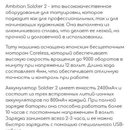
Ambition Soldier 2 - это высококачественное
оборудование для татуировки, которое
подходит как для профессиональных, так и для
начинающих художников. Она выполнена из
алюминиевого сплава, что делает ее легкой, но
прочной и долговечной в использовании.
Тату машинка оснащена японским бесщеточным
мотором Coreless, который обеспечивает
высокую скорость вращения до 9000 оборотов в
минуту при напряжении 12 вольт. Длина хода
составляет 4мм, что обеспечивает отличную
точность и контроль при работе.
Аккумулятор Soldier 2 имеет емкость 2400мАч и
состоит из трех встроенных литий-ионных
аккумуляторов по 800мАч каждый. При полной
зарядке батареи она способна работать более
10 часов с постоянным напряжением 8 вольт.
Зарядка занимает всего 2-3 часа, и ее можно
быстро зарядить с помощью специального USB-