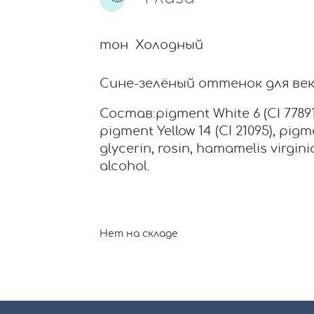
тон Холодный
Сине-зелёный оттенок для век
Состав:pigment White 6 (CI 77891)
pigment Yellow 14 (CI 21095), pigm
glycerin, rosin, hamamelis virgini
alcohol.
Нет на складе