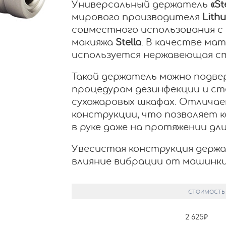
Универсальный держатель
«St
мирового производителя
Lith
совместного использования с
макияжа
Stella
. В качестве ма
используется нержавеющая ст
Такой держатель можно подв
процедурам дезинфекции и ст
сухожаровых шкафах. Отлича
конструкции, что позволяет
в руке даже на протяжении дл
Увесистая конструкция держ
влияние вибрации от машинки
СТОИМОСТЬ
2 625