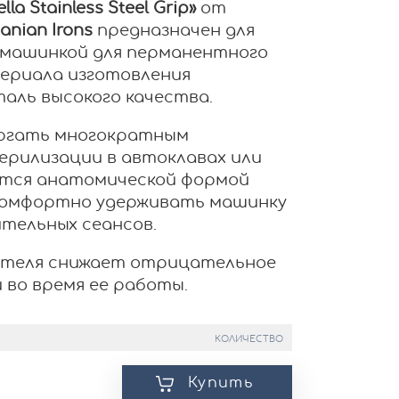
ella Stainless Steel Grip»
от
uanian Irons
предназначен для
 машинкой для перманентного
териала изготовления
аль высокого качества.
ергать многократным
ерилизации в автоклавах или
ется анатомической формой
 комфортно удерживать машинку
ительных сеансов.
ателя снижает отрицательное
 во время ее работы.
КОЛИЧЕСТВО
Купить