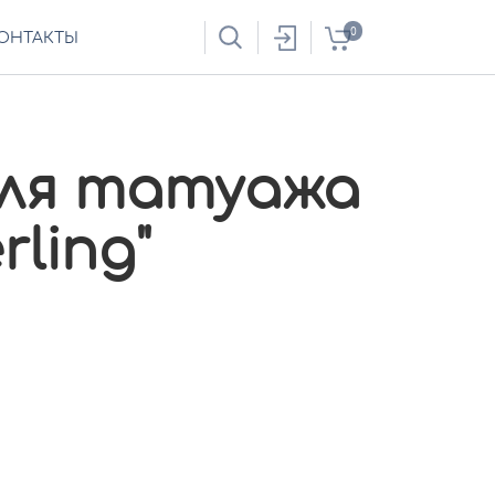
0
ОНТАКТЫ
ля татуажа
rling"