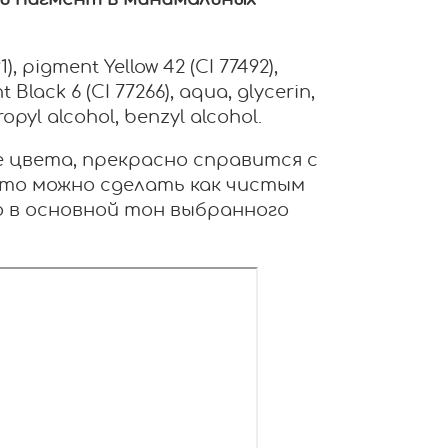
ь пигмент в минимальных
, pigment Yellow 42 (CI 77492),
t Black 6 (CI 77266), aqua, glycerin,
ropyl alcohol, benzyl alcohol.
вые цвета, прекрасно справится с
Это можно сделать как чистым
о в основной тон выбранного