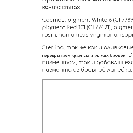
При жирности кожи применят
ко
личествах.
Состав: pigment White 6 (CI 77891)
pigment Red 101 (CI 77491), pigmen
rosin, hamamelis virginiana, isop
Sterling, так же как и оливко
. 
перекрытием красных и рыжих бровей
пигментом, так и добавляя ег
пигмента из бровной линейки.