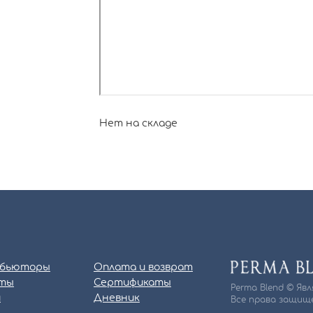
Нет на складе
бьюторы
Оплата и возврат
ты
Сертификаты
Perma Blend © Яв
и
Дневник
Все права защище